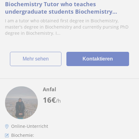
Biochemistry Tutor who teaches
undergraduate students Biochemistry
courses such as Structure and Chemistry of
I am a tutor who obtained first degree in Biochemistry,
biomolecules, etc.,
master's degree in Biochemistry and currently pursing PhD
degree in Biochemistry. I...
Mehr sehen
Kontaktieren
Anfal
16
€
/h
Online-Unterricht
Biochemie: