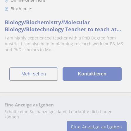
Online-Unterricht
Biochemie:
Biology/Biochemistry/Molecular
Biology/Biotechnology Teacher to teach at
various levels
I am highly experienced teacher with a PhD Degree from
Austria. I can also help in planning research work for BS, MS
and PhD scholars in Mo...
Mehr sehen
Kontaktieren
Eine Anzeige aufgeben
Schalte eine Suchanzeige, damit Lehrkräfte dich finden
können
Eine Anzeige aufgeben