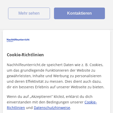
Mehr sehen
Kontaktieren
Cansu
13
€
/h
Cookie-Richtlinien
Nachhilfeunterricht.de speichert Daten wie z. B. Cookies,
Online-Unterricht
um das grundlegende Funktionieren der Website zu
Biochemie:
gewährleisten, Inhalte und Werbung zu personalisieren
und deren Effektivität zu messen. Dies dient auch dazu,
Biochemistry Tutor, high school and junior
dir ein besseres Erlebnis auf unserer Webseite zu bieten.
school are taught
Wenn du auf „Akzeptieren” klickst, erklärst du dich
Hello! I am Cansu, 28 years old at the end of her Master's in
einverstanden mit den Bedingungen unserer
Cookie-
Molecular Life Sciences. I offer tutoring in English and mainly
Richtlinien
und
Datenschutzhinweise
.
to highschool...