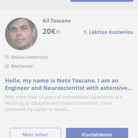
Gil Toscano
20
€
/h
1. Lektion kostenlos
Online-Unterricht
Biochemie:
Hello, my name is Neto Toscano. I am an
Engineer and Neuroscientist with extensive
experience in academic teaching &
With more than 16 years of international experience as a
certificates.
Multilingual Educator and Project Consultant, I have
dedicated my career to develo...
Mehr sehen
Kontaktieren