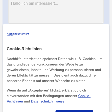
Durch Klicken auf eine der beiden Schaltflächen stimmen Sie
unserem
Impressum
und unserer
Datenschutzerklärung
zu
Cookie-Richtlinien
Nachhilfeunterricht.de speichert Daten wie z. B. Cookies, um
das grundlegende Funktionieren der Website zu
Vergiss nicht zu erwähnen, dass du von
Nachhilfeunterricht.de kommst!
gewährleisten, Inhalte und Werbung zu personalisieren und
deren Effektivität zu messen. Dies dient auch dazu, dir ein
besseres Erlebnis auf unserer Webseite zu bieten.
Wenn du auf „Akzeptieren” klickst, erklärst du dich
einverstanden mit den Bedingungen unserer
Cookie-
Richtlinien
und
Datenschutzhinweise
.
Nachhilfeunterricht
Nachhilfe Studios