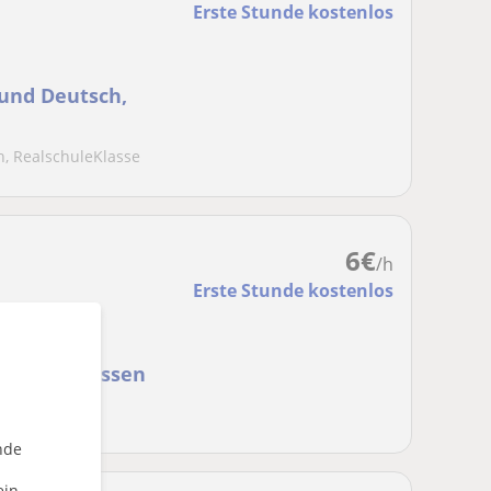
Erste Stunde kostenlos
 und Deutsch,
h, RealschuleKlasse
6
€
/h
Erste Stunde kostenlos
le alle Klassen
nde
ein