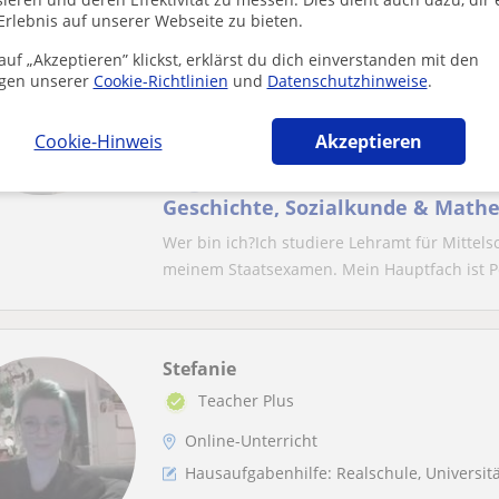
Denis
Erlebnis auf unserer Webseite zu bieten.
Aktiv
uf „Akzeptieren” klickst, erklärst du dich einverstanden mit den
gen unserer
Cookie-Richtlinien
und
Datenschutzhinweise
.
Nürnberg, Feucht, Markt, Obe...
Hausaufgabenhilfe: Realschule, Hauptsch
Cookie-Hinweis
Akzeptieren
Angehender Lehrer mit Unterrich
Geschichte, Sozialkunde & Mathe 
(Mittelschule/Realschule
Wer bin ich?Ich studiere Lehramt für Mittel
meinem Staatsexamen. Mein Hauptfach ist Po
Stefanie
Teacher Plus
Online-Unterricht
Hausaufgabenhilfe: Realschule, Universitä