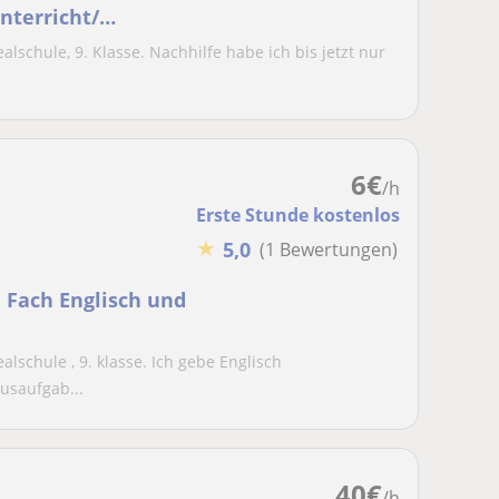
nterricht/
ealschule, 9. Klasse. Nachhilfe habe ich bis jetzt nur
6
€
/h
Erste Stunde kostenlos
★
5,0
(1 Bewertungen)
m Fach Englisch und
ealschule , 9. klasse. Ich gebe Englisch
usaufgab...
40
€
/h