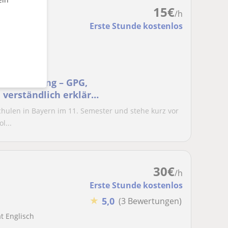
15
€
/h
Erste Stunde kostenlos
ule
tserfahrung – GPG,
verständlich erklärt
schulen in Bayern im 11. Semester und stehe kurz vor
l...
30
€
/h
Erste Stunde kostenlos
★
5,0
(3 Bewertungen)
t Englisch