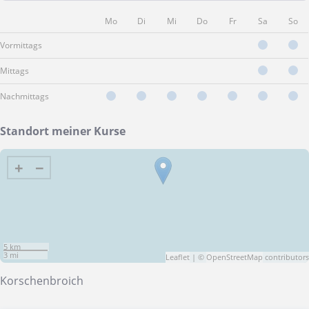
Mo
Di
Mi
Do
Fr
Sa
So
Vormittags
Mittags
Nachmittags
Standort meiner Kurse
+
−
5 km
3 mi
Leaflet
| ©
OpenStreetMap
contributors
Korschenbroich