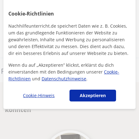
Durch Klicken auf eine der beiden Schaltflächen stimmen Sie unserem
Cookie-Richtlinien
Impressum
und unserer
Datenschutzerklärung
zu
Nachhilfeunterricht.de speichert Daten wie z. B. Cookies,
um das grundlegende Funktionieren der Website zu
Nachricht senden
gewährleisten, Inhalte und Werbung zu personalisieren
und deren Effektivität zu messen. Dies dient auch dazu,
dir ein besseres Erlebnis auf unserer Webseite zu bieten.
Wenn du auf „Akzeptieren” klickst, erklärst du dich
Dieses Profil melden
einverstanden mit den Bedingungen unserer
Cookie-
Richtlinien
und
Datenschutzhinweise
.
Andere Deutsch-Lehrkräfte in
Cookie-Hinweis
Akzeptieren
Korschenbroich die dich interessieren
könnten