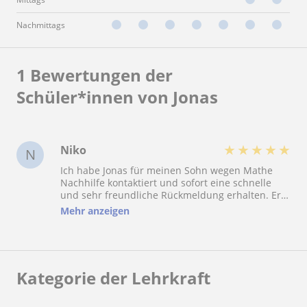
Nachmittags
1 Bewertungen der
Schüler*innen von Jonas
★
★
★
★
★
Niko
N
Ich habe Jonas für meinen Sohn wegen Mathe
Nachhilfe kontaktiert und sofort eine schnelle
und sehr freundliche Rückmeldung erhalten. Er
war äußerst engagiert und hilfsbereit und hat die
Mehr anzeigen
Aufgaben klar, strukturiert und sehr verständlich
erklärt. Seine fachliche Kompetenz und seine
ruhige, unterstützende Art haben uns wirklich
überzeugt. Absolut empfehlenswert
Kategorie der Lehrkraft