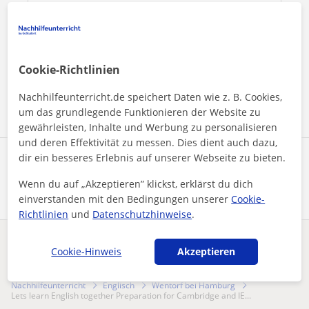
Durch Klicken auf eine der beiden Schaltflächen stimmen Sie
unserem
Impressum
und unserer
Datenschutzerklärung
zu
Cookie-Richtlinien
Nachricht senden
Nachhilfeunterricht.de speichert Daten wie z. B. Cookies,
um das grundlegende Funktionieren der Website zu
gewährleisten, Inhalte und Werbung zu personalisieren
und deren Effektivität zu messen. Dies dient auch dazu,
dir ein besseres Erlebnis auf unserer Webseite zu bieten.
Profil teilen
Wenn du auf „Akzeptieren” klickst, erklärst du dich
einverstanden mit den Bedingungen unserer
Cookie-
Richtlinien
und
Datenschutzhinweise
.
Enthält dieses Profil einen Fehler?
Melden
Cookie-Hinweis
Akzeptieren
Nachhilfeunterricht
Englisch
Wentorf bei Hamburg
Lets learn English together Preparation for Cambridge and IE...