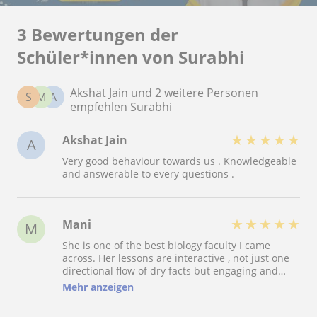
3 Bewertungen der
Schüler*innen von Surabhi
Akshat Jain und 2 weitere Personen
S
M
A
empfehlen Surabhi
★
★
★
★
★
Akshat Jain
A
Very good behaviour towards us . Knowledgeable
and answerable to every questions .
★
★
★
★
★
Mani
M
She is one of the best biology faculty I came
across. Her lessons are interactive , not just one
directional flow of dry facts but engaging and
intellectually stimulating. You can totally rely on
Mehr anzeigen
her for biology subject.