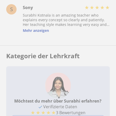
★
★
★
★
★
Sony
S
Surabhi Kotnala is an amazing teacher who
explains every concept so clearly and patiently.
Her teaching style makes learning very easy and
interesting, and she always motivates her
Mehr anzeigen
students to do their best. She is supportive,
knowledgeable, and truly passionate about
teaching. I’m really grateful for all the guidance
and help she provides. Highly recommended!
Kategorie der Lehrkraft
Möchtest du mehr über Surabhi erfahren?
Verifizierte Daten
★
★
★
★
★
3 Bewertungen