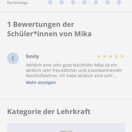
Nachmittags
1 Bewertungen der
Schüler*innen von Mika
★
★
★
★
★
Emily
E
Wirklich eine sehr gute Nachhilfe! Mika ist ein
wirklich sehr freundlicher und zuvorkommender
Nachhilfelehrer. Ich habe wirklich eine sehr
lange Zeit mit der englischen Grammatik zu
Mehr anzeigen
kämpfen gehabt, die für meine ZAP
ausgesprochen wichtig war. Seine Erklär
Methoden waren sehr gut nachzuvollziehen und
verständlich. Nachdem ich ein paar
Nachhilfestunden mit Mika hatte, ist es mir die
Kategorie der Lehrkraft
Grammatik wesentlich leichter gefallen als
vorher. Somit habe ich eine gute Note erreicht
und meinen Realschulabschluss bekommen.
Damit kann ich Mika also wirklich als