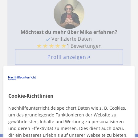
Nachhilfelehrer herzlichst empfehlen!
Möchtest du mehr über Mika erfahren?
Verifizierte Daten
★
★
★
★
★
1 Bewertungen
Profil anzeigen
Wohnort von Mika:
Cookie-Richtlinien
Orte, an denen er*sie unterrichtet
Nachhilfeunterricht.de speichert Daten wie z. B. Cookies,
um das grundlegende Funktionieren der Website zu
Wehrheim
Schmitten
Neu-Anspach
gewährleisten, Inhalte und Werbung zu personalisieren
und deren Effektivität zu messen. Dies dient auch dazu,
dir ein besseres Erlebnis auf unserer Webseite zu bieten.