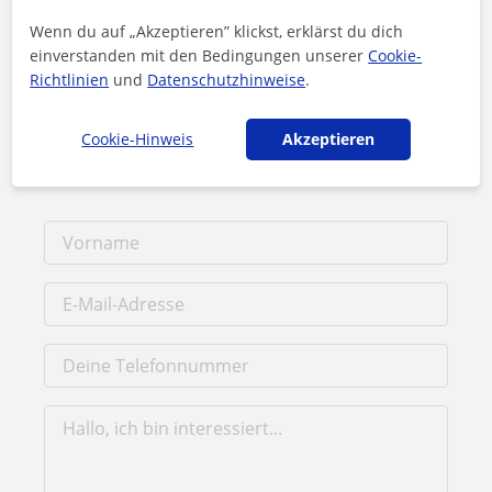
Wenn du auf „Akzeptieren” klickst, erklärst du dich
Mika kontaktieren
einverstanden mit den Bedingungen unserer
Cookie-
Richtlinien
und
Datenschutzhinweise
.
Preis pro Stunde
16
€/h
Cookie-Hinweis
Akzeptieren
1. Lektion kostenlos