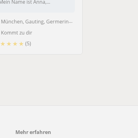
Mein Name ist Anna,...
München, Gauting, Germering, Gilching, Gräfelfing, Krailling, Planegg,...
Kommt zu dir
★
★
★
★
(5)
Mehr erfahren