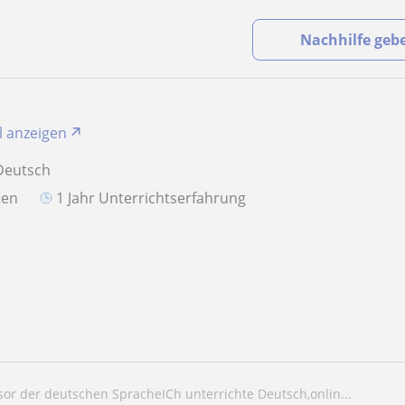
Nachhilfe geb
il anzeigen
Deutsch
aten
1 Jahr Unterrichtserfahrung
ssor der deutschen SpracheICh unterrichte Deutsch,onlin...