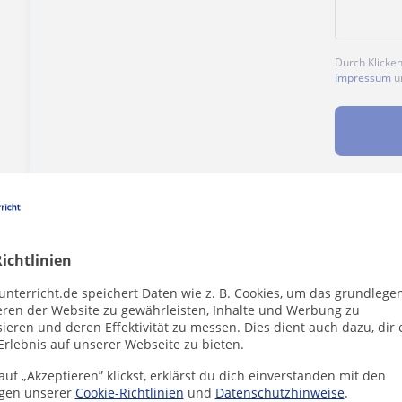
Durch Klicke
Impressum
u
Enthält dieses Profil einen Fehler?
Melden
ichtlinien
unterricht.de speichert Daten wie z. B. Cookies, um das grundlege
eren der Website zu gewährleisten, Inhalte und Werbung zu
ieren und deren Effektivität zu messen. Dies dient auch dazu, dir 
Erlebnis auf unserer Webseite zu bieten.
 in München die dich interessieren könnten
uf „Akzeptieren” klickst, erklärst du dich einverstanden mit den
gen unserer
Cookie-Richtlinien
und
Datenschutzhinweise
.