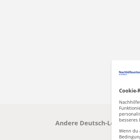
Cookie-R
Nachhilfe
Funktioni
personalis
besseres 
Andere Deutsch-Lehrkräfte
Wenn du a
Bedingun