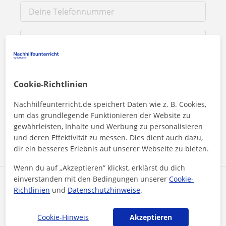
Cookie-Richtlinien
Durch Klicken auf eine der beiden Schaltflächen stimmen Sie
unserem
Impressum
und unserer
Datenschutzerklärung
zu
Nachhilfeunterricht.de speichert Daten wie z. B. Cookies,
um das grundlegende Funktionieren der Website zu
gewährleisten, Inhalte und Werbung zu personalisieren
Nachricht senden
und deren Effektivität zu messen. Dies dient auch dazu,
dir ein besseres Erlebnis auf unserer Webseite zu bieten.
Wenn du auf „Akzeptieren” klickst, erklärst du dich
einverstanden mit den Bedingungen unserer
Cookie-
Profil teilen
Richtlinien
und
Datenschutzhinweise
.
Cookie-Hinweis
Akzeptieren