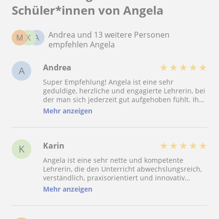
Schüler*innen von Angela
Andrea und 13 weitere Personen
M
K
A
empfehlen Angela
★
★
★
★
★
Andrea
A
Super Empfehlung! Angela ist eine sehr
geduldige, herzliche und engagierte Lehrerin, bei
der man sich jederzeit gut aufgehoben fühlt. Ihr
Unterricht ist abwechslungsreich, lebendig und
Mehr anzeigen
nie langweilig. Sie bringt immer wieder neue
Impulse, interessante Themen und frische Ideen
mit, sodass jede Stunde mit ihr Spaß macht!
Besonders schätze ich ihre ruhige und sehr
★
★
★
★
★
Karin
K
angenehme Art. Bei Angela fühlt sich keine Frage
Angela ist eine sehr nette und kompetente
unangenehm oder falsch an. Sie erklärt
Lehrerin, die den Unterricht abwechslungsreich,
verständlich, ermutigt und gibt einem das
verständlich, praxisorientiert und innovativ
Vertrauen, sich auszuprobieren und sicherer im
gestaltet. Sie geht auf mich ein, hat immer ein
Englischen zu werden.Ich habe den Unterricht
Mehr anzeigen
offenes Ohr für Fragen und erkundigt sich
bei ihr immer als motivierend und bereichernd
regelmäßig, ob für anstehende Arbeiten oder
erlebt und kann sie aus vollem Herzen
Meetings noch weitere Inhalte geübt oder
weiterempfehlen.5 Sterne