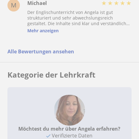
behandelt werden sollten. Dadurch fühlt man
★
★
★
★
★
Michael
M
sich gut unterstützt und optimal vorbereitet.
Der Englischunterricht von Angela ist gut
Durch ihre unterstützende und wertschätzende
strukturiert und sehr abwechslungsreich
Art schafft sie eine angenehme Atmosphäre und
gestaltet. Die Inhalte sind klar und verständlich
motiviert einem, sein Bestes zu geben.
und Angela geht auf Fragen sowie auf
Mehr anzeigen
individuelle Bedürfnisse ein. Die Lernatmosphäre
ist motivierend und sehr respektvoll, wodurch ein
aktives Mitarbeiten stattfindet. Besonders
Alle Bewertungen ansehen
hervorzuheben ist das Engagement und die
Fähigkeit, die Sprache praxisnah sowohl fürs
Business als auch fürs Private zu vermitteln.
Kategorie der Lehrkraft
Möchtest du mehr über Angela erfahren?
Verifizierte Daten