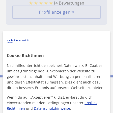
★
★
★
★
★
14 Bewertungen
Profil anzeigen
Wohnort von Angela:
Orte, an denen er*sie unterrichtet
Cookie-Richtlinien
München
Nachhilfeunterricht.de speichert Daten wie z. B. Cookies,
um das grundlegende Funktionieren der Website zu
gewährleisten, Inhalte und Werbung zu personalisieren
und deren Effektivität zu messen. Dies dient auch dazu,
dir ein besseres Erlebnis auf unserer Webseite zu bieten.
Angela kontaktieren
Wenn du auf „Akzeptieren” klickst, erklärst du dich
einverstanden mit den Bedingungen unserer
Cookie-
Preis pro Stunde
40
€/h
Richtlinien
und
Datenschutzhinweise
.