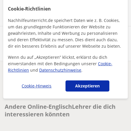
Nachricht senden
Cookie-Richtlinien
Nachhilfeunterricht.de speichert Daten wie z. B. Cookies,
um das grundlegende Funktionieren der Website zu
gewährleisten, Inhalte und Werbung zu personalisieren
Profil teilen
und deren Effektivität zu messen. Dies dient auch dazu,
dir ein besseres Erlebnis auf unserer Webseite zu bieten.
Wenn du auf „Akzeptieren” klickst, erklärst du dich
einverstanden mit den Bedingungen unserer
Cookie-
Richtlinien
und
Datenschutzhinweise
.
Enthält dieses Profil einen Fehler?
Melden
Cookie-Hinweis
Akzeptieren
Nachhilfeunterricht
Online
Englisch
Expert English Tutoring for All Ages Learn with Ease
Andere Online-EnglischLehrer die dich
interessieren könnten