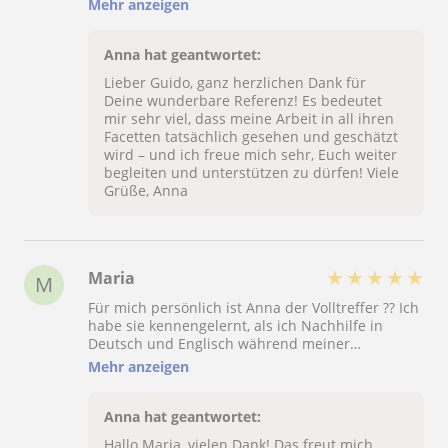
Mehr anzeigen
Motivationsfähigkeit und psychologischem
Geschick und ist somit viel mehr als eine
Nachhilfe: sie ist ein Vorbild für jeden Lehrer in
Anna hat geantwortet:
Didaktik und Einsatzfreude! Jeder Schüler darf
Lieber Guido, ganz herzlichen Dank für
sich glücklich schätzen, mit Ihr zu arbeiten!
Deine wunderbare Referenz! Es bedeutet
mir sehr viel, dass meine Arbeit in all ihren
Facetten tatsächlich gesehen und geschätzt
wird – und ich freue mich sehr, Euch weiter
begleiten und unterstützen zu dürfen! Viele
Grüße, Anna
★
★
★
★
★
Maria
M
Für mich persönlich ist Anna der Volltreffer ?? Ich
habe sie kennengelernt, als ich Nachhilfe in
Deutsch und Englisch während meiner
Vorbereitung aufs Fachabi (FOS) suchte. Jetzt ist
Mehr anzeigen
sie mir eine große Unterstützung – sowohl
sprachlich als auch inhaltlich – bei der
Fertigstellung meiner Bachelorarbeit
Anna hat geantwortet:
(Psychologie). Sie ist sachlich, empathisch, immer
Hallo Maria, vielen Dank! Das freut mich