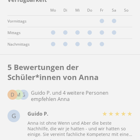
Mo
Di
Mi
Do
Fr
Sa
So
Vormittags
Mittags
Nachmittags
5 Bewertungen der
Schüler*innen von Anna
Guido P. und 4 weitere Personen
D
M
G
empfehlen Anna
★
★
★
★
★
Guido P.
G
Anna ist ohne Wenn und Aber die beste
Nachhilfe, die wir je hatten - und wir hatten so
einige. Sie vereint fachliche Kompetenz mit einer
außergewöhnlichen Gabe an Empathie,