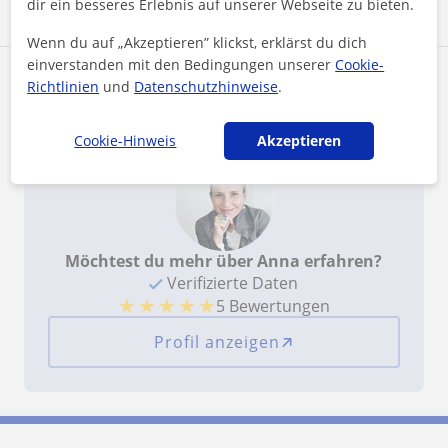
dir ein besseres Erlebnis auf unserer Webseite zu bieten.
Alle Bewertungen ansehen
Wenn du auf „Akzeptieren” klickst, erklärst du dich
einverstanden mit den Bedingungen unserer
Cookie-
Kategorie der Lehrkraft
Richtlinien
und
Datenschutzhinweise
.
Cookie-Hinweis
Akzeptieren
Möchtest du mehr über Anna erfahren?
Verifizierte Daten
★
★
★
★
★
5 Bewertungen
Profil anzeigen