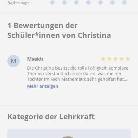
Nachmittags
1 Bewertungen der
Schüler*innen von Christina
★
★
★
★
★
Msekh
M
Die Christina besitzt die tolle Fähigkeit, komplexe
Themen verständlich zu erklären, was meiner
Tochter im Fach Mathematik sehr geholfen hat.
Dank dieser Hilfe hat sich ihre Mitarbeit im
Mehr anzeigen
Unterricht deutlich verbessert und das
Verständnis für Mathematik ist gewachsen. Die
freundliche und motivierende Art schafft eine
angenehme Lernumgebung. Jederzeit
weiterzuempfehlen und die Vorfreude auf
Kategorie der Lehrkraft
weitere Stunden ist groß.