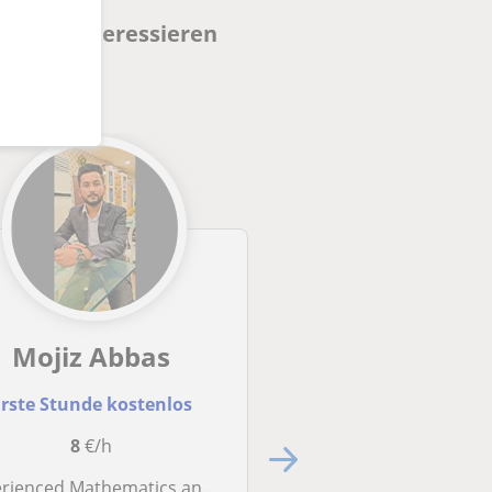
 dich interessieren
Mojiz Abbas
Abdereza
rste Stunde kostenlos
Erste Stunde kost
8
€/h
8
€/h
ienced Mathematics and Accounting Tutor
Dozent für Mathematik und Finanz