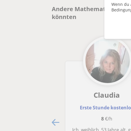
Wenn du a
Andere Mathematik und Fin
Bedingun
könnten
Claudia
Erste Stunde kostenl
8
€/h
Ich, weiblich, 53 Jahre alt, gebe Unterricht im Rechnungswesen, Mathematik und Betriebswirtschaftslehre bis