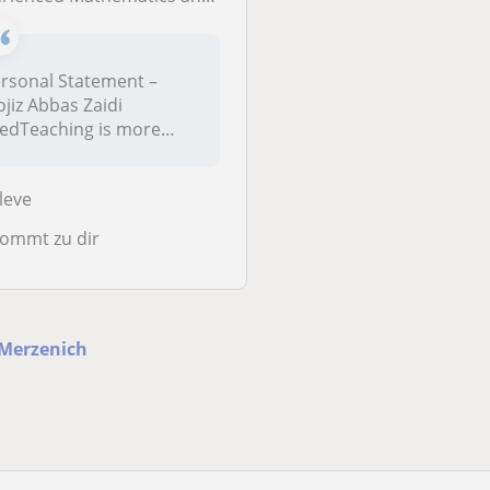
Warburg
rsonal Statement –
Kommt zu dir
jiz Abbas Zaidi
edTeaching is more
an a profession to me
..
leve
ommt zu dir
 Merzenich