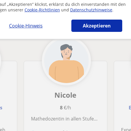
uf „Akzeptieren” klickst, erklärst du dich einverstanden mit den
anzmanagement-Lehrkräfte in Merzenich die
gen unserer
Cookie-Richtlinien
und
Datenschutzhinweise
.
Cookie-Hinweis
Akzeptieren
Nicole
os
8
€/h
E
Mathedozentin in allen Stufen bis zum Studium und Abschluss
 12. Klasse
Exper