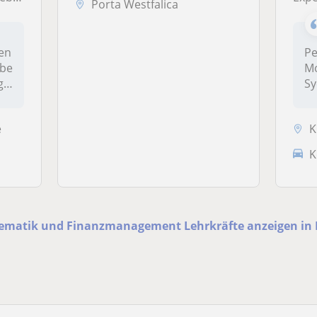
Porta Westfalica
gen
Pe
abe
Mo
g
Sy
th
—.
e
K
K
ematik und Finanzmanagement Lehrkräfte anzeigen in