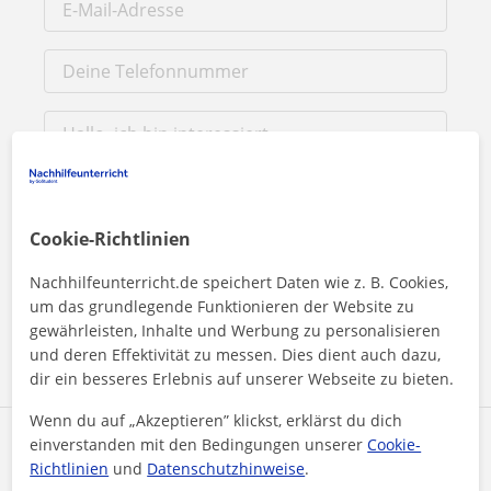
Cookie-Richtlinien
Durch Klicken auf eine der beiden Schaltflächen stimmen Sie
unserem
Impressum
und unserer
Datenschutzerklärung
zu
Nachhilfeunterricht.de speichert Daten wie z. B. Cookies,
um das grundlegende Funktionieren der Website zu
Nachricht senden
gewährleisten, Inhalte und Werbung zu personalisieren
und deren Effektivität zu messen. Dies dient auch dazu,
dir ein besseres Erlebnis auf unserer Webseite zu bieten.
Wenn du auf „Akzeptieren” klickst, erklärst du dich
Profil teilen
einverstanden mit den Bedingungen unserer
Cookie-
Richtlinien
und
Datenschutzhinweise
.