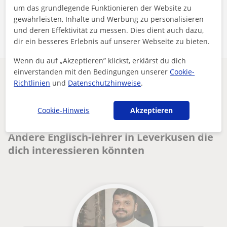
um das grundlegende Funktionieren der Website zu
Profil teilen
gewährleisten, Inhalte und Werbung zu personalisieren
und deren Effektivität zu messen. Dies dient auch dazu,
dir ein besseres Erlebnis auf unserer Webseite zu bieten.
Wenn du auf „Akzeptieren” klickst, erklärst du dich
einverstanden mit den Bedingungen unserer
Cookie-
Enthält dieses Profil einen Fehler?
Melden
Richtlinien
und
Datenschutzhinweise
.
Nachhilfeunterricht
Englisch
Leverkusen
Cookie-Hinweis
Akzeptieren
English tutor for students of all ages either online or in c...
Andere Englisch-lehrer in Leverkusen die
dich interessieren könnten