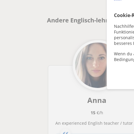
Cookie-R
Andere Englisch-lehrer in Ser
Nachhilfe
Funktioni
personalis
besseres 
Wenn du a
Bedingun
Anna
15
€/h
An experienced English teacher / tutor for children and adult