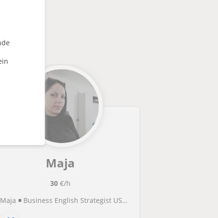
nde
ein
Maja
30
€/h
💻Maja ◾ Business English Strategist US + ESL Teaching ◾