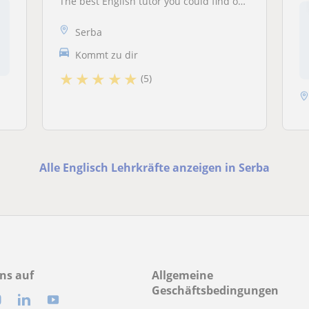
The best English tutor you could find on earth
Serba
Kommt zu dir
★
★
★
★
★
(5)
Alle Englisch Lehrkräfte anzeigen in Serba
ns auf
Allgemeine
Geschäftsbedingungen