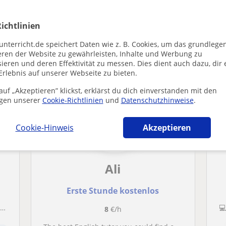
ichtlinien
ba die dich interessieren könnten
unterricht.de speichert Daten wie z. B. Cookies, um das grundlege
eren der Website zu gewährleisten, Inhalte und Werbung zu
ieren und deren Effektivität zu messen. Dies dient auch dazu, dir 
Erlebnis auf unserer Webseite zu bieten.
uf „Akzeptieren” klickst, erklärst du dich einverstanden mit den
gen unserer
Cookie-Richtlinien
und
Datenschutzhinweise
.
Cookie-Hinweis
Akzeptieren
Ali
Erste Stunde kostenlos
s
8
€/h