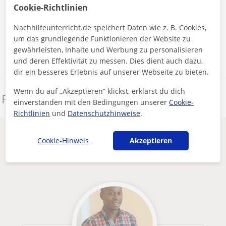
Durch Klicken auf eine der beiden Schaltflächen stimmen Sie unserem
Cookie-Richtlinien
Impressum
und unserer
Datenschutzerklärung
zu
Nachhilfeunterricht.de speichert Daten wie z. B. Cookies,
Nachricht senden
um das grundlegende Funktionieren der Website zu
gewährleisten, Inhalte und Werbung zu personalisieren
und deren Effektivität zu messen. Dies dient auch dazu,
dir ein besseres Erlebnis auf unserer Webseite zu bieten.
Wenn du auf „Akzeptieren” klickst, erklärst du dich
Dieses Profil melden
einverstanden mit den Bedingungen unserer
Cookie-
Richtlinien
und
Datenschutzhinweise
.
Andere Englisch-lehrer in Dresden die
Cookie-Hinweis
Akzeptieren
dich interessieren könnten