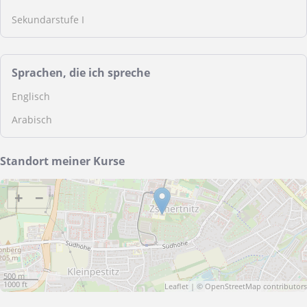
Sekundarstufe I
Sprachen, die ich spreche
Englisch
Arabisch
Standort meiner Kurse
+
−
500 m
1000 ft
Leaflet
| ©
OpenStreetMap
contributors