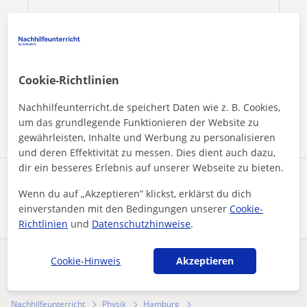
Durch Klicken auf eine der beiden Schaltflächen stimmen Sie
unserem
Impressum
und unserer
Datenschutzerklärung
zu
Cookie-Richtlinien
Nachhilfeunterricht.de speichert Daten wie z. B. Cookies,
Nachricht senden
um das grundlegende Funktionieren der Website zu
gewährleisten, Inhalte und Werbung zu personalisieren
und deren Effektivität zu messen. Dies dient auch dazu,
dir ein besseres Erlebnis auf unserer Webseite zu bieten.
Profil teilen
Wenn du auf „Akzeptieren” klickst, erklärst du dich
einverstanden mit den Bedingungen unserer
Cookie-
Richtlinien
und
Datenschutzhinweise
.
Cookie-Hinweis
Akzeptieren
Enthält dieses Profil einen Fehler?
Melden
Nachhilfeunterricht
Physik
Hamburg