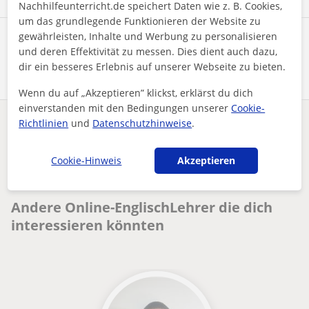
Nachhilfeunterricht.de speichert Daten wie z. B. Cookies,
um das grundlegende Funktionieren der Website zu
gewährleisten, Inhalte und Werbung zu personalisieren
Profil teilen
und deren Effektivität zu messen. Dies dient auch dazu,
dir ein besseres Erlebnis auf unserer Webseite zu bieten.
Wenn du auf „Akzeptieren” klickst, erklärst du dich
einverstanden mit den Bedingungen unserer
Cookie-
Richtlinien
und
Datenschutzhinweise
.
Enthält dieses Profil einen Fehler?
Melden
Cookie-Hinweis
Akzeptieren
Nachhilfeunterricht
Online
Englisch
Englisch als Alltagssprache für alle Altersgruppe, einfach o...
Andere Online-EnglischLehrer die dich
interessieren könnten