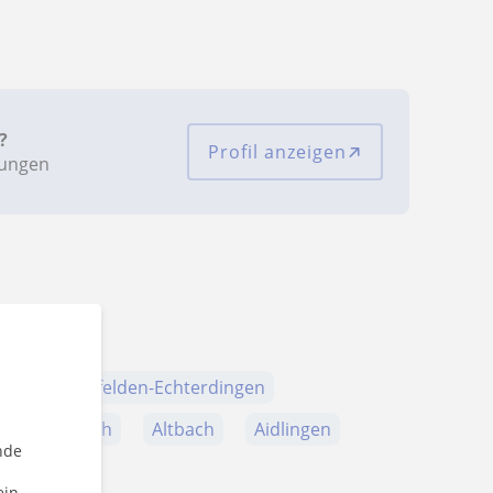
?
Profil anzeigen
tungen
ern
Leinfelden-Echterdingen
n
Fellbach
Altbach
Aidlingen
nde
ein