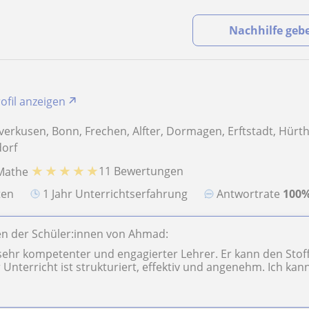
Nachhilfe geb
ofil anzeigen
everkusen, Bonn, Frechen, Alfter, Dormagen, Erftstadt, Hürth
dorf
★
★
★
★
★
11 Bewertungen
 Mathe
aten
1 Jahr Unterrichtserfahrung
Antwortrate
100
n der Schüler:innen von Ahmad:
sehr kompetenter und engagierter Lehrer. Er kann den Stoff
Unterricht ist strukturiert, effektiv und angenehm. Ich kann