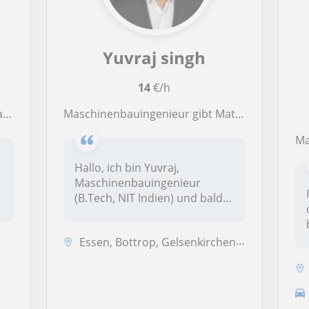
Yuvraj singh
14
€/h
rie
Maschinenbauingenieur gibt Mathe-Nachhilfe für Schüler in Essen
Mat
Hallo, ich bin Yuvraj,
Maschinenbauingenieur
(B.Tech, NIT Indien) und bald
Masterstu...
Essen, Bottrop, Gelsenkirchen, Mülheim an der Ruhr, Oberhausen