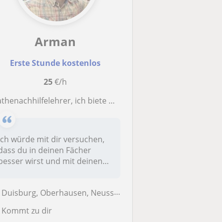
Arman
Erste Stunde kostenlos
25
€/h
henachhilfelehrer, ich biete Nachhilfe sowohl von der 1. Klasse bis Abitur, als auch für Studenten in ingenieurwissenschaften
Ich würde mit dir versuchen,
dass du in deinen Fächer
besser wirst und mit deinen
No...
Duisburg, Oberhausen, Neuss, Krefeld, Essen, Düsseldorf, Bottrop, Mülh...
Kommt zu dir