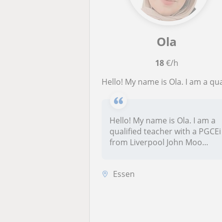
Ola
18
€/h
Hello! My name is Ola. I am a qualified teacher with a PGCEi from Liverpool John Moores University in the UK and extensive expe
Hello! My name is Ola. I am a
qualified teacher with a PGCEi
from Liverpool John Moo...
Essen