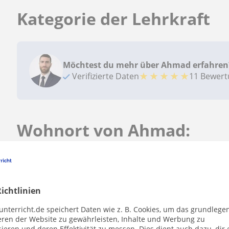
Kategorie der Lehrkraft
Möchtest du mehr über Ahmad erfahren
★
★
★
★
★
Verifizierte Daten
11 Bewer
Wohnort von Ahmad:
Orte, an denen er*sie unterrichtet
Affalterbach
Plochingen
Stuttgart
Ostfild
ichtlinien
Kornwestheim
Korntal-Münchingen
Gerlinge
unterricht.de speichert Daten wie z. B. Cookies, um das grundlege
Aichwald
Aichtal
eren der Website zu gewährleisten, Inhalte und Werbung zu
ieren und deren Effektivität zu messen. Dies dient auch dazu, dir 