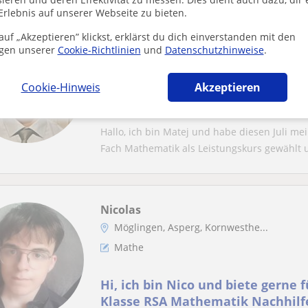
Erlebnis auf unserer Webseite zu bieten.
Matej
uf „Akzeptieren” klickst, erklärst du dich einverstanden mit den
gen unserer
Cookie-Richtlinien
und
Datenschutzhinweise
.
Ludwigsburg, Freiberg Am Neck...
Mathe
Cookie-Hinweis
Akzeptieren
Mathe Tutor, der sich an alle Alt
Hallo, ich bin Matej und habe diesen Juli me
Fach Mathematik als Leistungskurs gewählt u
Nicolas
Möglingen, Asperg, Kornwesthe...
Mathe
Hi, ich bin Nico und biete gerne f
Klasse RSA Mathematik Nachhilf