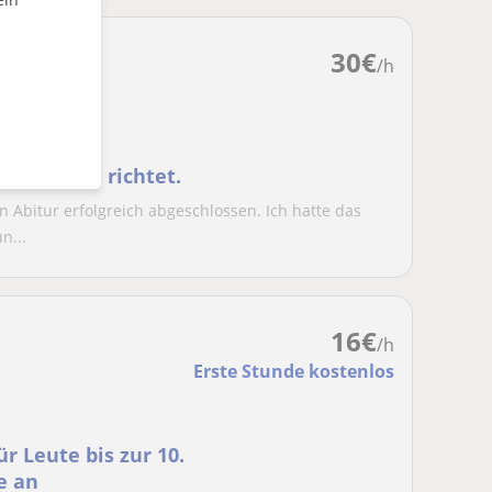
30
€
/h
ersgruppen richtet.
in Abitur erfolgreich abgeschlossen. Ich hatte das
n...
16
€
/h
Erste Stunde kostenlos
ür Leute bis zur 10.
e an