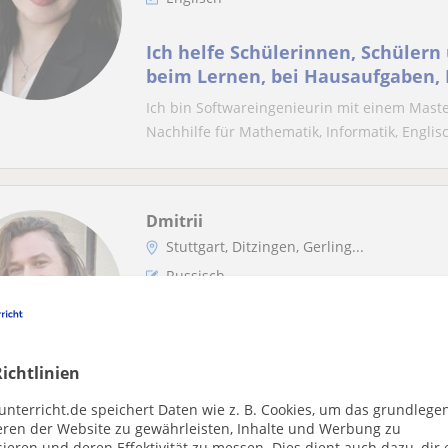
Ich helfe Schülerinnen, Schüler
beim Lernen, bei Hausaufgaben,
und beim Verstehen schwierig
Ich bin Softwareingenieurin mit einem Maste
Nachhilfe für Mathematik, Informatik, Englisc
Dmitrii
Stuttgart, Ditzingen, Gerling...
Russisch
Russischer Muttersprachler biet
praxisnahen Online-Unterricht f
ichtlinien
Erwachsene
Hallo! Ich bin russischer Muttersprachler un
unterricht.de speichert Daten wie z. B. Cookies, um das grundlege
Erfahrung weiß ich, wie herausfordernd das E
eren der Website zu gewährleisten, Inhalte und Werbung zu
ieren und deren Effektivität zu messen. Dies dient auch dazu, dir 