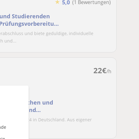
★
5,0
(1 Bewertungen)
n und Studierenden
 Prüfungsvorbereitung
rabschluss und biete geduldige, individuelle
h und...
22
€
/h
et freundlichen und
ür Kinder und
d lebe seit 2024 in Deutschland. Aus eigener
nde
rlerne...
ein