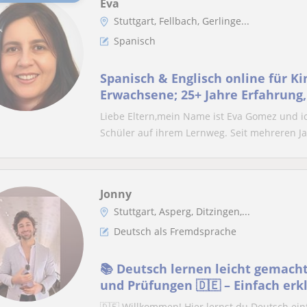
Eva
Stuttgart, Fellbach, Gerlinge...
Spanisch
Spanisch & Englisch online für Ki
Erwachsene; 25+ Jahre Erfahrung,
Tutorin bei GoStudent
Liebe Eltern,mein Name ist Eva Gomez und i
Schüler auf ihrem Lernweg. Seit mehreren Ja
Jonny
Stuttgart, Asperg, Ditzingen,...
Deutsch als Fremdsprache
📚 Deutsch lernen leicht gemacht 
und Prüfungen 🇩🇪 – Einfach erklä
👨🏻‍🎓👩‍🎓
🇩🇪 Willkommen! Hier lernst du Deutsch einfa