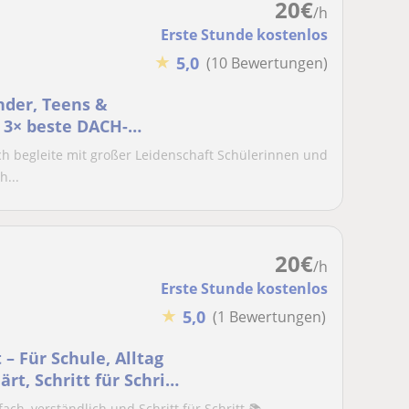
20
€
/h
Erste Stunde kostenlos
★
5,0
(10 Bewertungen)
nder, Teens &
 3× beste DACH-
ch begleite mit großer Leidenschaft Schülerinnen und
h...
20
€
/h
Erste Stunde kostenlos
★
5,0
(1 Bewertungen)
– Für Schule, Alltag
rt, Schritt für Schritt
ch, verständlich und Schritt für Schritt.📚