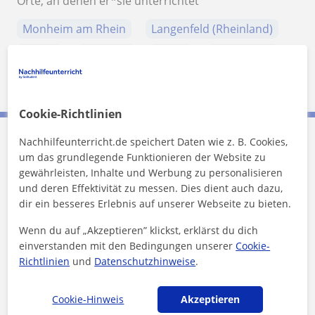
Orte, an denen er*sie unterrichtet
Monheim am Rhein
Langenfeld (Rheinland)
Hilden
Ratingen
Neuss
Meerbusch
Kaarst
Erkrath
Düsseldorf
Cookie-Richtlinien
Nachhilfeunterricht.de speichert Daten wie z. B. Cookies,
Marcel kontaktieren
um das grundlegende Funktionieren der Website zu
gewährleisten, Inhalte und Werbung zu personalisieren
und deren Effektivität zu messen. Dies dient auch dazu,
Preis pro Stunde
15
€/h
dir ein besseres Erlebnis auf unserer Webseite zu bieten.
Wenn du auf „Akzeptieren” klickst, erklärst du dich
einverstanden mit den Bedingungen unserer
Cookie-
Richtlinien
und
Datenschutzhinweise
.
Cookie-Hinweis
Akzeptieren