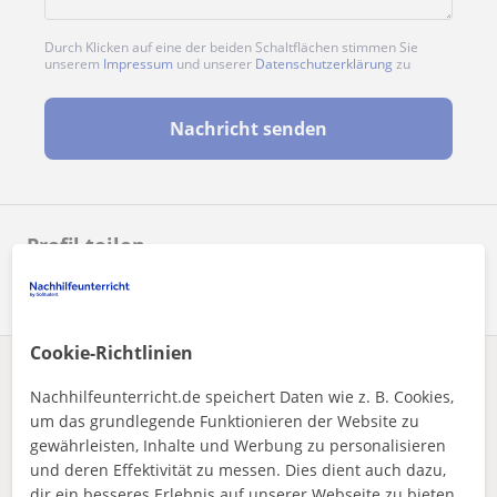
Durch Klicken auf eine der beiden Schaltflächen stimmen Sie
unserem
Impressum
und unserer
Datenschutzerklärung
zu
Nachricht senden
Profil teilen
Cookie-Richtlinien
Enthält dieses Profil einen Fehler?
Melden
Nachhilfeunterricht.de speichert Daten wie z. B. Cookies,
um das grundlegende Funktionieren der Website zu
Nachhilfeunterricht
Deutsch
Duisburg
gewährleisten, Inhalte und Werbung zu personalisieren
Erfahrene Schülerin für Nachhilfe Deutsch
und deren Effektivität zu messen. Dies dient auch dazu,
dir ein besseres Erlebnis auf unserer Webseite zu bieten.