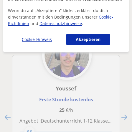
Andere Deutsch-Lehrkräfte in Duisburg
die dich interessieren könnten
Wenn du auf „Akzeptieren” klickst, erklärst du dich
einverstanden mit den Bedingungen unserer
Cookie-
Richtlinien
und
Datenschutzhinweise
.
Cookie-Hinweis
Akzeptieren
Youssef
Erste Stunde kostenlos
25
€/h
Angebot :Deutschunterricht 1-12 Klasse mit viel Spaß und Spielen