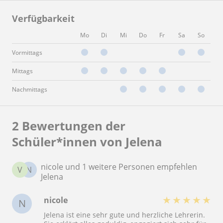
Verfügbarkeit
Mo
Di
Mi
Do
Fr
Sa
So
Vormittags
Mittags
Nachmittags
2 Bewertungen der
Schüler*innen von Jelena
nicole und 1 weitere Personen empfehlen
V
N
Jelena
★
★
★
★
★
nicole
N
Jelena ist eine sehr gute und herzliche Lehrerin.