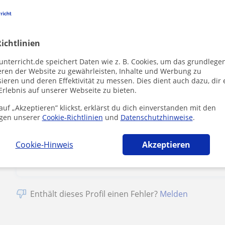
Preis pro Stunde
15
€/h
1. Lektion kostenlos
ichtlinien
unterricht.de speichert Daten wie z. B. Cookies, um das grundlege
eren der Website zu gewährleisten, Inhalte und Werbung zu
ieren und deren Effektivität zu messen. Dies dient auch dazu, dir 
Erlebnis auf unserer Webseite zu bieten.
Durch Klicke
uf „Akzeptieren” klickst, erklärst du dich einverstanden mit den
Impressum
u
gen unserer
Cookie-Richtlinien
und
Datenschutzhinweise
.
Cookie-Hinweis
Akzeptieren
Enthält dieses Profil einen Fehler?
Melden