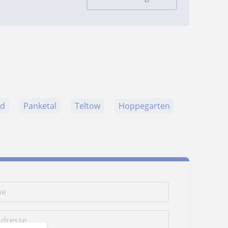
nd
Panketal
Teltow
Hoppegarten