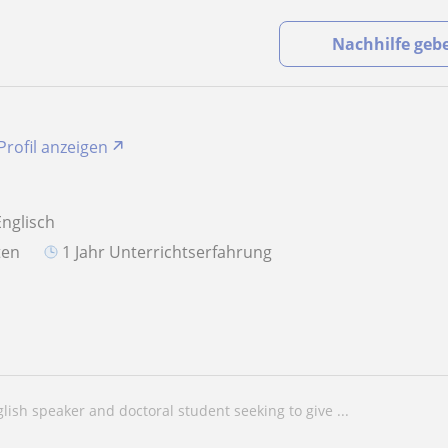
Nachhilfe geb
Profil anzeigen
Englisch
aten
1 Jahr Unterrichtserfahrung
nglish speaker and doctoral student seeking to give ...