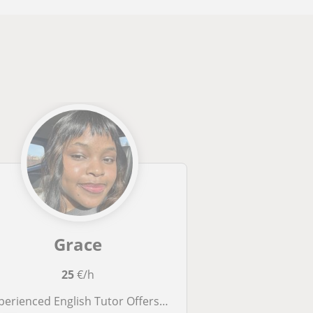
Grace
25
€/h
erienced English Tutor Offers Engaging Lessons for Children and Adults