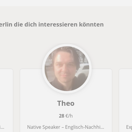
erlin die dich interessieren könnten
Theo
28
€/h
h
Native Speaker – Englisch-Nachhilfe für Business, Prüfungen & Alltag
Exp