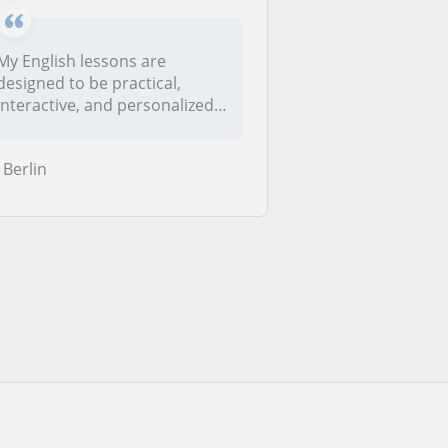
My English lessons are
designed to be practical,
interactive, and personalized
accor...
Berlin