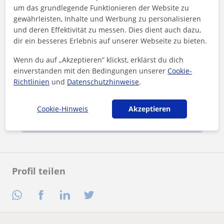
um das grundlegende Funktionieren der Website zu
gewährleisten, Inhalte und Werbung zu personalisieren
und deren Effektivität zu messen. Dies dient auch dazu,
dir ein besseres Erlebnis auf unserer Webseite zu bieten.
Wenn du auf „Akzeptieren” klickst, erklärst du dich
einverstanden mit den Bedingungen unserer
Cookie-
Richtlinien
und
Datenschutzhinweise
.
Durch Klicken auf eine der beiden Schaltflächen stimmen Sie
unserem
Impressum
und unserer
Datenschutzerklärung
zu
Cookie-Hinweis
Akzeptieren
Nachricht senden
Profil teilen