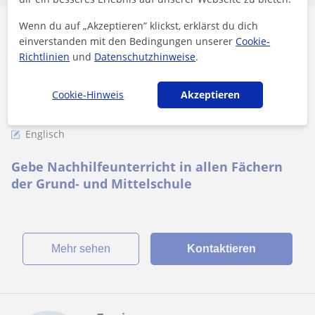
Wenn du auf „Akzeptieren” klickst, erklärst du dich
Eva-Maria
einverstanden mit den Bedingungen unserer
Cookie-
8
€
/h
1. Lektion kostenlos
Richtlinien
und
Datenschutzhinweise
.
Cookie-Hinweis
Akzeptieren
Erlangen, Bubenreuth, Buckenh...
Englisch
Gebe Nachhilfeunterricht in allen Fächern
der Grund- und Mittelschule
Mehr sehen
Kontaktieren