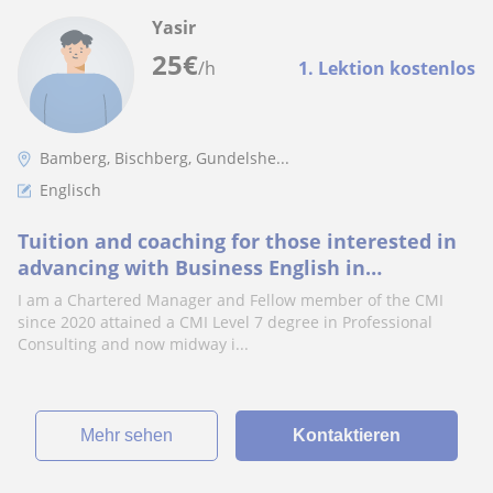
Yasir
25
€
/h
1. Lektion kostenlos
Bamberg, Bischberg, Gundelshe...
Englisch
Tuition and coaching for those interested in
advancing with Business English in
management, business development, and
I am a Chartered Manager and Fellow member of the CMI
mark
since 2020 attained a CMI Level 7 degree in Professional
Consulting and now midway i...
Mehr sehen
Kontaktieren