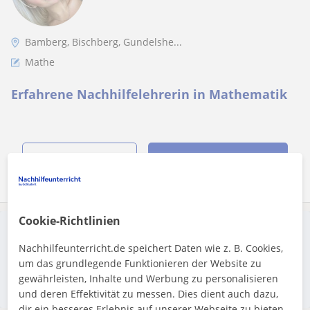
Bamberg, Bischberg, Gundelshe...
Mathe
Erfahrene Nachhilfelehrerin in Mathematik
Mehr sehen
Kontaktieren
Cookie-Richtlinien
Eine Anzeige aufgeben
Schalte eine Suchanzeige, damit Lehrkräfte dich finden
Nachhilfeunterricht.de speichert Daten wie z. B. Cookies,
können
um das grundlegende Funktionieren der Website zu
gewährleisten, Inhalte und Werbung zu personalisieren
Eine Anzeige aufgeben
und deren Effektivität zu messen. Dies dient auch dazu,
dir ein besseres Erlebnis auf unserer Webseite zu bieten.