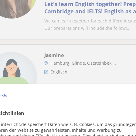
Let's learn English together! Prep
Cambridge and IELTS! English as 
We can learn together for each different cat
Our preparations will include the followi...
Jasmine
Hamburg, Glinde, Oststeinbek,...
Englisch
Part Time English Teacher availabl
English Speaking/Writing
I’m an English teacher with a focus on helpin
writing, and comprehension. I create engagi..
ichtlinien
unterricht.de speichert Daten wie z. B. Cookies, um das grundlege
eren der Website zu gewährleisten, Inhalte und Werbung zu
ieren und deren Effektivität zu messen. Dies dient auch dazu, dir 