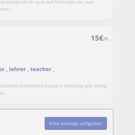
ne bereite ich dir auch auf Prüfungen vor, zum
amen...
15
€
/h
r , lehrer , teacher ,
erations professional based in Hamburg with strong
n...
Eine Anzeige aufgeben