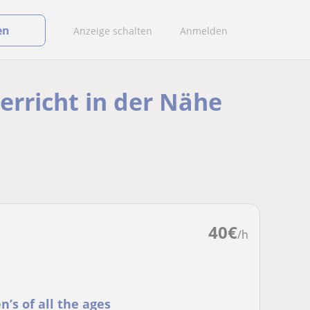
en
Anzeige schalten
Anmelden
erricht in der Nähe
40
€
/h
n’s of all the ages