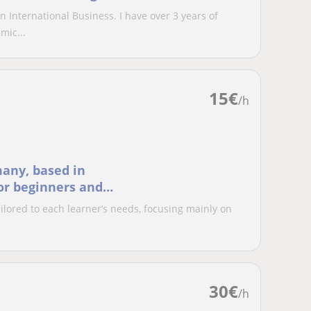
 International Business. I have over 3 years of
mic...
15
€
/h
many, based in
for beginners and
ailored to each learner’s needs, focusing mainly on
30
€
/h