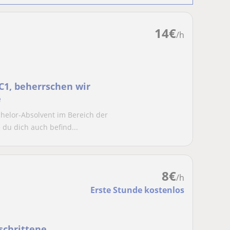
14
€
/h
-C1, beherrschen wir
e
helor-Absolvent im Bereich der
 du dich auch befind...
8
€
/h
Erste Stunde kostenlos
schrittene