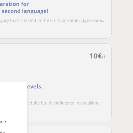
aration for
a second language!
egory that is tested in the IELTS or Cambridge exams.
10
€
/h
e for all levels.
g students or adults build confidence in speaking,
.
nde
ein