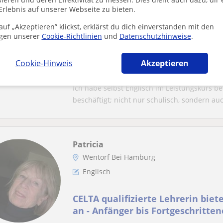
Glorija
Erlebnis auf unserer Webseite zu bieten.
Hamburg, Börnsen, Reinbek, We...
uf „Akzeptieren” klickst, erklärst du dich einverstanden mit den
Englisch: Universität Englisch
gen unserer
Cookie-Richtlinien
und
Datenschutzhinweise
.
Englischlehrerin mit Englisch Le
Cookie-Hinweis
Akzeptieren
Auslandsstudium
Ich habe selbst Englisch im Leistungskurs b
beschäftigt; nicht nur schulisch, sondern auc.
Patricia
Wentorf Bei Hamburg
Englisch
CELTA qualifizierte Lehrerin bie
an - Anfänger bis Fortgeschritte
willkommen