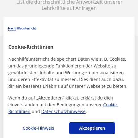
...ist die durchschnittliche Antwortzeit unserer
Lehrkräfte auf Anfragen
Cookie-Richtlinien
Finde heraus, welche Erfahrungen andere
Physik - Schüler*innen in Berlin gemacht
Nachhilfeunterricht.de speichert Daten wie z. B. Cookies,
haben
um das grundlegende Funktionieren der Website zu
gewährleisten, Inhalte und Werbung zu personalisieren
und deren Effektivität zu messen. Dies dient auch dazu,
dir ein besseres Erlebnis auf unserer Webseite zu bieten.
Wenn du auf „Akzeptieren” klickst, erklärst du dich
Franziska gibt meinem Sohn (9. Klasse Gym)
einverstanden mit den Bedingungen unserer
Nachhilfe vor allem in Mathe und Chemie. Er ist
Cookie-
super zufrieden mit der Unterstützung und findet
Richtlinien
und
Datenschutzhinweise
.
wieder mehr Motivation, das zeigt s...
Jakob
Cookie-Hinweis
Akzeptieren
5
Vor 5 monate