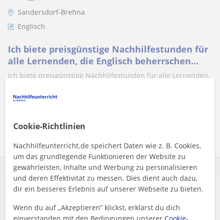
Sandersdorf-Brehna
Englisch
Ich biete preisgünstige Nachhilfestunden für
alle Lernenden, die Englisch beherrschen
möchten an
Ich biete preisgünstige Nachhilfestunden für alle Lernenden,
die Englisch beherrschen möchten an.
Cookie-Richtlinien
Mehr sehen
Kontaktieren
Nachhilfeunterricht.de speichert Daten wie z. B. Cookies,
um das grundlegende Funktionieren der Website zu
gewährleisten, Inhalte und Werbung zu personalisieren
und deren Effektivität zu messen. Dies dient auch dazu,
dir ein besseres Erlebnis auf unserer Webseite zu bieten.
Es scheint, dass deine Suche sehr spezifisch ist.
Passe deine Suche an, um mehr Ergebnisse zu sehen,
Wenn du auf „Akzeptieren” klickst, erklärst du dich
oder speichere sie – wir benachrichtigen dich, sobald
einverstanden mit den Bedingungen unserer
Cookie-