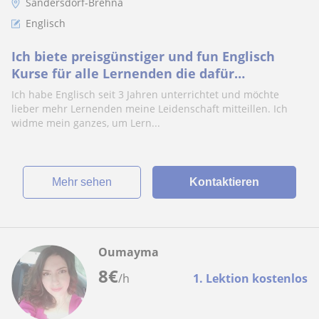
Sandersdorf-Brehna
Englisch
Ich biete preisgünstiger und fun Englisch
Kurse für alle Lernenden die dafür
interessieren würden
Ich habe Englisch seit 3 Jahren unterrichtet und möchte
lieber mehr Lernenden meine Leidenschaft mitteillen. Ich
widme mein ganzes, um Lern...
Mehr sehen
Kontaktieren
Oumayma
8
€
/h
1. Lektion kostenlos