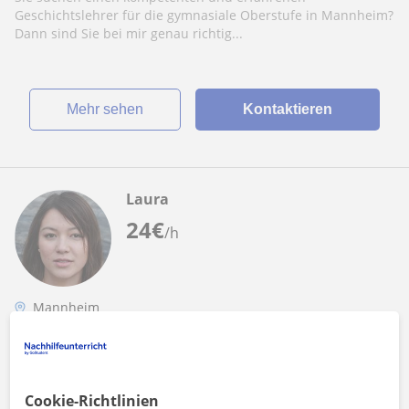
Geschichtslehrer für die gymnasiale Oberstufe in Mannheim?
Dann sind Sie bei mir genau richtig...
Mehr sehen
Kontaktieren
Laura
24
€
/h
Mannheim
Abitur: Abitur Geschichte
Nachhilfe in Geschichte für das Abitur in
Mannheim
Cookie-Richtlinien