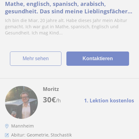
Mathe, englisch, spanisch, arabisch,
gesundheit. Das sind meine Lieblingsfächer
gewesen(habe dieses Jahr mein abi gemacht)
Ich bin die Miar, 20 jahre alt. Habe dieses Jahr mein Abitur
gemacht. Ich war gut in Mathe, spanisch, Englisch und
Gesundheit. Ich mag Kind...
Mehr sehen
Kontaktieren
Moritz
30
€
/h
1. Lektion kostenlos
Mannheim
Abitur: Geometrie, Stochastik