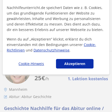
Sie suchen nach professioneller Nachhilfe in Geschichte für
Nachhilfeunterricht.de speichert Daten wie z. B. Cookies,
das Abitur in Mannheim? Dann sind Sie bei mir genau richtig!
um das grundlegende Funktionieren der Website zu
Mein Name ist La...
gewährleisten, Inhalte und Werbung zu personalisieren
und deren Effektivität zu messen. Dies dient auch dazu,
dir ein besseres Erlebnis auf unserer Webseite zu bieten.
Mehr sehen
Kontaktieren
Wenn du auf „Akzeptieren” klickst, erklärst du dich
einverstanden mit den Bedingungen unserer
Cookie-
Richtlinien
und
Datenschutzhinweise
.
Ryo
Cookie-Hinweis
Akzeptieren
★
5,0
(1 Bewertungen)
25
€
/h
1. Lektion kostenlos
Mannheim
Abitur: Abitur Geschichte
Geschichte Nachhilfe für das Abitur online /