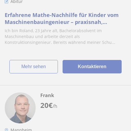
Abitur
Erfahrene Mathe-Nachhilfe für Kinder vom
Maschinenbauingenieur – praxisnah,
geduldig, online oder in Ludwigshafen und
Ich bin Roland, 23 Jahre alt, Bachelorabsolvent im
Mannheim
Maschinenbau und arbeite derzeit als
Konstruktionsingenieur. Bereits während meiner Schu...
Mehr sehen
Kontaktieren
Frank
20
€
/h
Mannheim