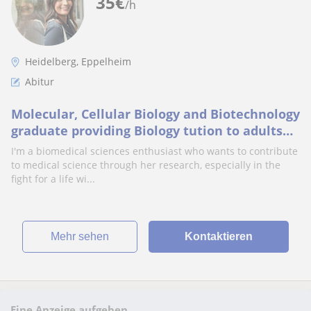
35
€
/h
Heidelberg, Eppelheim
Abitur
Molecular, Cellular Biology and Biotechnology
graduate providing Biology tution to adults
and children in Heidelberg and Mannheim
I'm a biomedical sciences enthusiast who wants to contribute
to medical science through her research, especially in the
fight for a life wi...
Mehr sehen
Kontaktieren
Eine Anzeige aufgeben