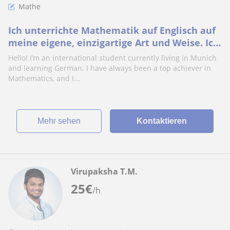
Mathe
Ich unterrichte Mathematik auf Englisch auf
meine eigene, einzigartige Art und Weise. Ich
unterrichte am liebsten von der 5. bis z
Hello! I’m an international student currently living in Munich
and learning German. I have always been a top achiever in
Mathematics, and I...
Mehr sehen
Kontaktieren
Virupaksha T.M.
25
€
/h