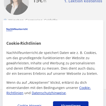
15
€
/h
1. Lektion kostenlos
München, Germering, Gräfelfin...
Mathe: Gymnasium
Mathe Nachhilfe für alle Grundschulklassen
Cookie-Richtlinien
Ich bin Walaa, 15 Jahre alt und habe meine Grundschule mit
dem Schnitt 2,3 abgeschlossen. Mit diesem Schnitt habe ich
Nachhilfeunterricht.de speichert Daten wie z. B. Cookies,
es auf das Gymnasium...
um das grundlegende Funktionieren der Website zu
gewährleisten, Inhalte und Werbung zu personalisieren
und deren Effektivität zu messen. Dies dient auch dazu,
dir ein besseres Erlebnis auf unserer Webseite zu bieten.
Mehr sehen
Kontaktieren
Wenn du auf „Akzeptieren” klickst, erklärst du dich
einverstanden mit den Bedingungen unserer
Cookie-
Richtlinien
und
Datenschutzhinweise
.
Eine Anzeige aufgeben
Schalte eine Suchanzeige, damit Lehrkräfte dich finden
Cookie-Hinweis
Akzeptieren