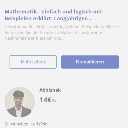
Mathematik - einfach und logisch mit
Beispielen erklärt. Langjähriger
Nachhilfelehrer unterrichtet alle
**Mathematik - einfach und logisch mit Beispielen erklärt**
Schulformen ab 5. Klasse
Entdecken Sie die Freude an Mathe! Als erfahrener
Nachhilfelehrer biete ich ind...
Mehr sehen
Kontaktieren
Abhishek
14
€
/h
München, Karlsfeld