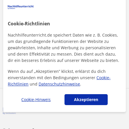
Biologie Nachhilfe
Italienisch Nachhilfe
Cookie-Richtlinien
Türkisch Nachhilfe
Chemie Nachhilfe
Nachhilfeunterricht.de speichert Daten wie z. B. Cookies,
Physik Nachhilfe
um das grundlegende Funktionieren der Website zu
Latein Nachhilfe
gewährleisten, Inhalte und Werbung zu personalisieren
und deren Effektivität zu messen. Dies dient auch dazu,
Informatik Nachhilfe
dir ein besseres Erlebnis auf unserer Webseite zu bieten.
Buchhaltung und Rechnungswesen Nachhilfe
Wenn du auf „Akzeptieren” klickst, erklärst du dich
Geschichte Nachhilfe
einverstanden mit den Bedingungen unserer
Cookie-
Betriebswirtschaftslehre (BWL) Nachhilfe
Richtlinien
und
Datenschutzhinweise
.
Cookie-Hinweis
Akzeptieren