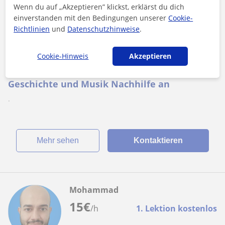
Wenn du auf „Akzeptieren” klickst, erklärst du dich
einverstanden mit den Bedingungen unserer
Cookie-
Richtlinien
und
Datenschutzhinweise
.
Lohfelden, Kaufungen, Nieste,...
Politikwissenschaften
Cookie-Hinweis
Akzeptieren
Ich biete preisgünstige Politik, Deutsch,
Geschichte und Musik Nachhilfe an
.
Mehr sehen
Kontaktieren
Mohammad
15
€
/h
1. Lektion kostenlos