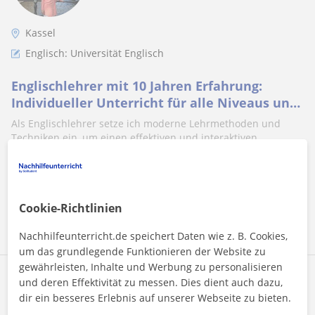
Kassel
Englisch: Universität Englisch
Englischlehrer mit 10 Jahren Erfahrung:
Individueller Unterricht für alle Niveaus und
Bedürfnisse
Als Englischlehrer setze ich moderne Lehrmethoden und
Techniken ein, um einen effektiven und interaktiven
Unterricht zu gestalten. Mein Unt...
Cookie-Richtlinien
Mehr sehen
Kontaktieren
Nachhilfeunterricht.de speichert Daten wie z. B. Cookies,
um das grundlegende Funktionieren der Website zu
gewährleisten, Inhalte und Werbung zu personalisieren
Johanna
und deren Effektivität zu messen. Dies dient auch dazu,
dir ein besseres Erlebnis auf unserer Webseite zu bieten.
22
€
/h
1. Lektion kostenlos