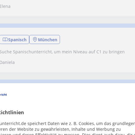
Elena
Spanisch
München
Suche Spanischunterricht, um mein Niveau auf C1 zu bringen
Daniela
Chinesisch
München
Suche flexiblen Guzheng Unterricht in München. Kann auch gerne
ichtlinien
Wochenende sein
unterricht.de speichert Daten wie z. B. Cookies, um das grundlege
Stephan
eren der Website zu gewährleisten, Inhalte und Werbung zu
ieren und deren Effektivität zu messen. Dies dient auch dazu, dir 