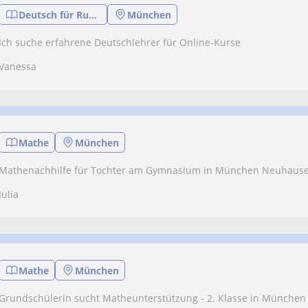
Deutsch für Russen
München
Ich suche erfahrene Deutschlehrer für Online-Kurse
Vanessa
Mathe
München
Mathenachhilfe für Tochter am Gymnasium in München Neuhause
Julia
Mathe
München
Grundschülerin sucht Matheunterstützung - 2. Klasse in Münche