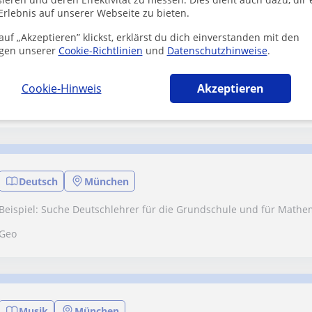
Erlebnis auf unserer Webseite zu bieten.
uf „Akzeptieren” klickst, erklärst du dich einverstanden mit den
gen unserer
Cookie-Richtlinien
und
Datenschutzhinweise
.
Mathe
Gräfelfing
Wir suchen eine Nachhilfelehrerin für Mathematik in Präsenzunter
Cookie-Hinweis
Akzeptieren
Milijana
Deutsch
München
Beispiel: Suche Deutschlehrer für die Grundschule und für Mathe
Geo
Musik
München