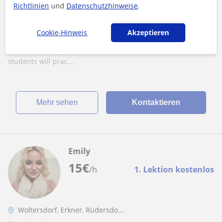
Richtlinien
und
Datenschutzhinweise
.
z. B.: Englisch-Tutor, der Kinder aller
Altersgruppen unterrichtet
Cookie-Hinweis
Akzeptieren
Each lesson should have an objective (what will the students
learn and why?) We should consider which of the five skills
students will prac...
Mehr sehen
Kontaktieren
Emily
15
€
/h
1. Lektion kostenlos
Woltersdorf, Erkner, Rüdersdo...