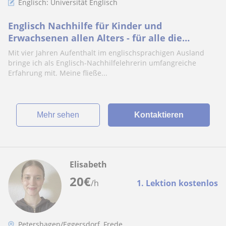
Englisch: Universität Englisch
Englisch Nachhilfe für Kinder und
Erwachsenen allen Alters - für alle die
fließend sprechen wollen!
Mit vier Jahren Aufenthalt im englischsprachigen Ausland
bringe ich als Englisch-Nachhilfelehrerin umfangreiche
Erfahrung mit. Meine fließe...
Mehr sehen
Kontaktieren
Elisabeth
20
€
/h
1. Lektion kostenlos
Petershagen/Eggersdorf, Frede...