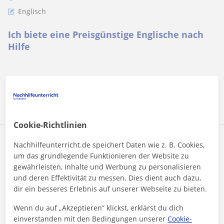
Englisch
Ich biete eine Preisgünstige Englische nach
Hilfe
Mehr sehen
Kontaktieren
Cookie-Richtlinien
Jules Jean Pasteur
Nachhilfeunterricht.de speichert Daten wie z. B. Cookies,
20
€
um das grundlegende Funktionieren der Website zu
/h
1. Lektion kostenlos
gewährleisten, Inhalte und Werbung zu personalisieren
und deren Effektivität zu messen. Dies dient auch dazu,
dir ein besseres Erlebnis auf unserer Webseite zu bieten.
Rüdersdorf Bei Berlin, Wolter...
Wenn du auf „Akzeptieren” klickst, erklärst du dich
Englisch
einverstanden mit den Bedingungen unserer
Cookie-