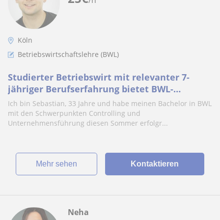
Köln
Betriebswirtschaftslehre (BWL)
Studierter Betriebswirt mit relevanter 7-
jähriger Berufserfahrung bietet BWL-
Nachhilfe für Erwachsene in Köln und remote
Ich bin Sebastian, 33 Jahre und habe meinen Bachelor in BWL
an.
mit den Schwerpunkten Controlling und
Unternehmensführung diesen Sommer erfolgr...
Mehr sehen
Kontaktieren
Neha