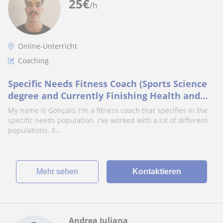
25
€
/h
Online-Unterricht
Coaching
Specific Needs Fitness Coach (Sports Science
degree and Currently Finishing Health and
Exercise Masters)
My name is Gonçalo, I'm a fitness coach that specifies in the
specific needs population. I've worked with a lot of different
populations. F...
Mehr sehen
Kontaktieren
Andrea Juliana