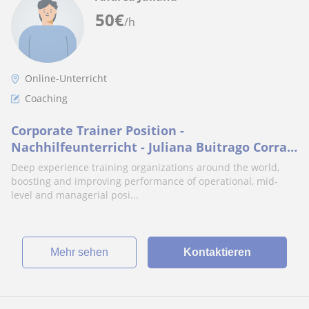
50
€
/h
Online-Unterricht
Coaching
Corporate Trainer Position -
Nachhilfeunterricht - Juliana Buitrago Corral
- Germany
Deep experience training organizations around the world,
boosting and improving performance of operational, mid-
level and managerial posi...
Mehr sehen
Kontaktieren