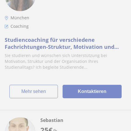
München
Coaching
Studiencoaching für verschiedene
Fachrichtungen-Struktur, Motivation und
Erfolg im Studium
Sie studieren und wünschen sich Unterstützung bei
Motivation, Struktur und der Organisation Ihres
Studienalltags? Ich begleite Studierende...
Mehr sehen
Kontaktieren
Sebastian
25
€
/h