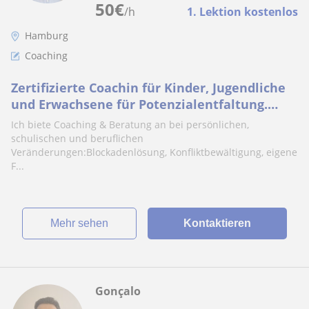
50
€
/h
1. Lektion kostenlos
Hamburg
Coaching
Zertifizierte Coachin für Kinder, Jugendliche
und Erwachsene für Potenzialentfaltung.
Online und Persönlich!
Ich biete Coaching & Beratung an bei persönlichen,
schulischen und beruflichen
Veränderungen:Blockadenlösung, Konfliktbewältigung, eigene
F...
Mehr sehen
Kontaktieren
Gonçalo