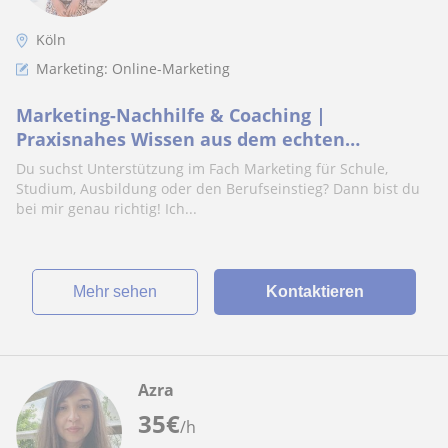
Köln
Marketing: Online-Marketing
Marketing-Nachhilfe & Coaching |
Praxisnahes Wissen aus dem echten
Marketing-Alltag oder theoretische
Du suchst Unterstützung im Fach Marketing für Schule,
Grundlagen
Studium, Ausbildung oder den Berufseinstieg? Dann bist du
bei mir genau richtig! Ich...
Mehr sehen
Kontaktieren
Azra
35
€
/h