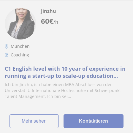
Jinzhu
60
€
/h
München
Coaching
C1 English level with 10 year of experience in
running a start-up to scale-up education
business. Passionate about training.
Ich bin Jinzhu, ich habe einen MBA Abschluss von der
Universtät IU Internationale Hochschuhe mit Schwerpunkt
Talent Management. Ich bin sei...
Mehr sehen
Kontaktieren