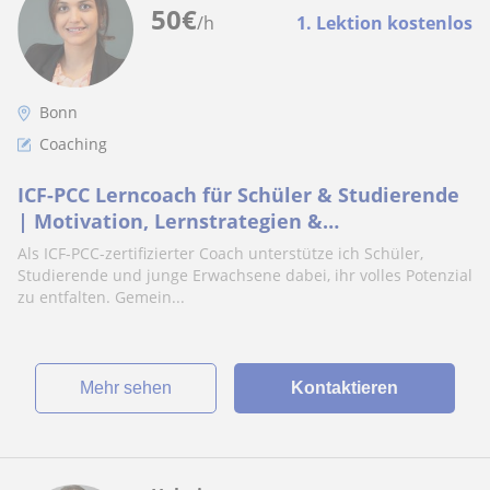
50
€
/h
1. Lektion kostenlos
Bonn
Coaching
ICF-PCC Lerncoach für Schüler & Studierende
| Motivation, Lernstrategien &
Stressmanagement
Als ICF-PCC-zertifizierter Coach unterstütze ich Schüler,
Studierende und junge Erwachsene dabei, ihr volles Potenzial
zu entfalten. Gemein...
Mehr sehen
Kontaktieren