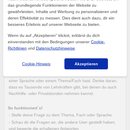
das grundlegende Funktionieren der Website zu
1
gewährleisten, Inhalte und Werbung zu personalisieren und
deren Effektivität zu messen. Dies dient auch dazu, dir ein
besseres Erlebnis auf unserer Webseite zu bieten.
Wenn du auf „Akzeptieren” klickst, erklärst du dich
Fragen
einverstanden mit den Bedingungen unserer
Cookie-
Richtlinien
und
Datenschutzhinweise
.
Herzlich willkommen im Fragen-Bereich. Du kannst
spezifische Fragen zu einem beliebigen Thema oder einer
Sprache stellen und erhälst Antworten von der Community
Cookie-Hinweis
Akzeptieren
von Nachhilfeunterricht.de.
Nutze diesen Bereich, wenn du eine spezifische Frage zu
einer Sprache oder einem Thema/Fach hast. Denke daran,
dass es Tausende von Lehrkräften gibt, bei denen du auch
Nachhilfe- oder Privatstunden nehmen kannst.
So funktioniert´s!
- Stelle deine Frage zu dem Thema, Fach oder Sprache.
- Schau dir die Fragen an, die andere User gestellt haben,
und bewerte die erhaltenen Antworten.