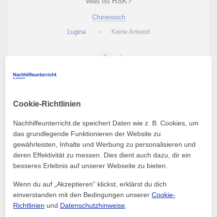
Was ist HSK?
Chinesisch
Lugina
Keine Antwort
1
Cookie-Richtlinien
Fragen
Nachhilfeunterricht.de speichert Daten wie z. B. Cookies, um
Herzlich willkommen im Fragen-Bereich. Du kannst
das grundlegende Funktionieren der Website zu
spezifische Fragen zu einem beliebigen Thema oder einer
gewährleisten, Inhalte und Werbung zu personalisieren und
Sprache stellen und erhälst Antworten von der Community
deren Effektivität zu messen. Dies dient auch dazu, dir ein
von Nachhilfeunterricht.de.
besseres Erlebnis auf unserer Webseite zu bieten.
Nutze diesen Bereich, wenn du eine spezifische Frage zu
einer Sprache oder einem Thema/Fach hast. Denke daran,
Wenn du auf „Akzeptieren” klickst, erklärst du dich
dass es Tausende von Lehrkräften gibt, bei denen du auch
einverstanden mit den Bedingungen unserer
Cookie-
Nachhilfe- oder Privatstunden nehmen kannst.
Richtlinien
und
Datenschutzhinweise
.