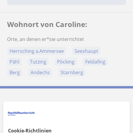
Wohnort von Caroline:
Orte, an denen er*sie unterrichtet
Herrsching a.Ammersee
Seeshaupt
Pähl
Tutzing
Pöcking
Feldafing
Berg
Andechs
Starnberg
Caroline kontaktieren
Preis pro Stunde
60
€/h
Cookie-Richtlinien