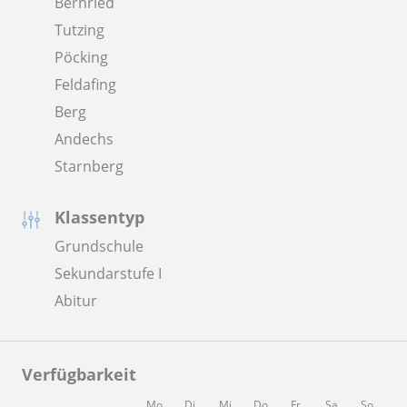
Bernried
Tutzing
Pöcking
Feldafing
Berg
Andechs
Starnberg
Klassentyp
Grundschule
Sekundarstufe I
Abitur
Verfügbarkeit
Mo
Di
Mi
Do
Fr
Sa
So