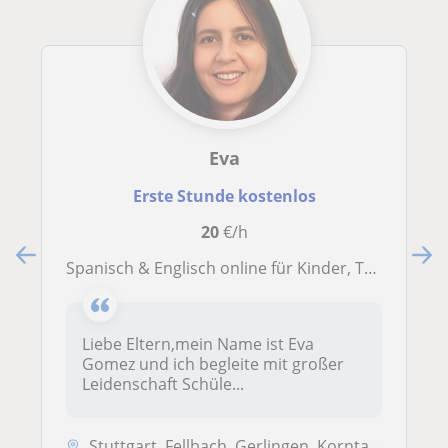
Eva
Erste Stunde kostenlos
20
€/h
Spanisch & Englisch online für Kinder, Teens & Erwachsene; 25+ Jahre Erfahrung, 3× beste DACH-Tutorin bei GoStudent
Liebe Eltern,mein Name ist Eva
Gomez und ich begleite mit großer
Leidenschaft Schüle...
Stuttgart, Fellbach, Gerlingen, Korntal-Münchingen, Kornwestheim, Lein...