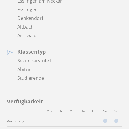
Esslingen am Neckar
Esslingen
Denkendorf
Altbach
Aichwald
Klassentyp
Sekundarstufe I
Abitur
Studierende
Verfügbarkeit
Mo
Di
Mi
Do
Fr
Sa
So
Vormittags