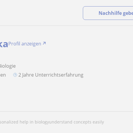
Nachhilfe geb
ka
Profil anzeigen
Biologie
aten
2 Jahre Unterrichtserfahrung
rsonalized help in biologyunderstand concepts easily