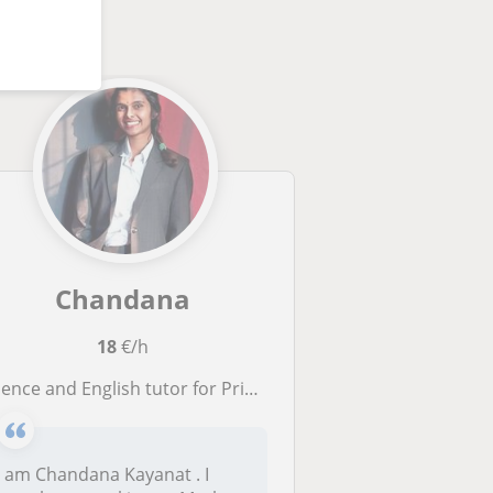
Chandana
18
€/h
ce and English tutor for Primary School (school for children between the ages of about five and eleven.)
I am Chandana Kayanat . I