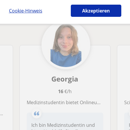
in Stuttgart die dich interessieren könnten
Cookie-Hinweis
Akzeptieren
Georgia
16
€/h
Medizinstudentin bietet Onlineunterricht an. Mein Ziel: meinen Schüler*innen ein effizientes und strukturiertes Lernen nahezulegen
Scien
Ich bin Medizinstudentin und