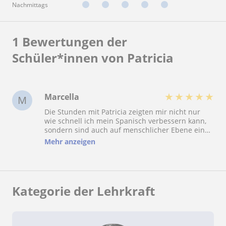
Nachmittags
1 Bewertungen der
Schüler*innen von Patricia
★
★
★
★
★
Marcella
M
Die Stunden mit Patricia zeigten mir nicht nur
wie schnell ich mein Spanisch verbessern kann,
sondern sind auch auf menschlicher Ebene ein
absolutes Highlight in meiner Woche. Ihr Ansatz
Mehr anzeigen
zu lehren ist einzigartig - sie holt mich
spielerisch, motivierend und liebevoll dort ab wo
ich gerade bin und ermutigt mich alles, was ich
sagen möchte immer zuerst auf Spanisch zu
probieren und meinem Fortschritt zu vertrauen.
Kategorie der Lehrkraft
Mit ihrer wundervollen, wohlwollenden Art
kreiert sie einen Safe-Space für Erfolge aber
genauso für Fehler, die es zum Lernen braucht.
Man merkt, das ist kein bloßer Job für sie,