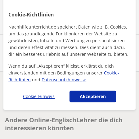
Nachricht senden
Cookie-Richtlinien
Nachhilfeunterricht.de speichert Daten wie z. B. Cookies,
um das grundlegende Funktionieren der Website zu
gewährleisten, Inhalte und Werbung zu personalisieren
Profil teilen
und deren Effektivität zu messen. Dies dient auch dazu,
dir ein besseres Erlebnis auf unserer Webseite zu bieten.
Wenn du auf „Akzeptieren” klickst, erklärst du dich
einverstanden mit den Bedingungen unserer
Cookie-
Richtlinien
und
Datenschutzhinweise
.
Enthält dieses Profil einen Fehler?
Melden
Cookie-Hinweis
Akzeptieren
Nachhilfeunterricht
Online
Englisch
Experienced TESOL-Certified English Teacher Online Element...
Andere Online-EnglischLehrer die dich
interessieren könnten