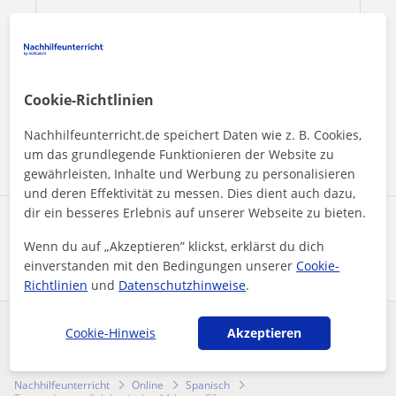
Durch Klicken auf eine der beiden Schaltflächen stimmen Sie
unserem
Impressum
und unserer
Datenschutzerklärung
zu
Cookie-Richtlinien
Nachricht senden
Nachhilfeunterricht.de speichert Daten wie z. B. Cookies,
um das grundlegende Funktionieren der Website zu
gewährleisten, Inhalte und Werbung zu personalisieren
und deren Effektivität zu messen. Dies dient auch dazu,
dir ein besseres Erlebnis auf unserer Webseite zu bieten.
Profil teilen
Wenn du auf „Akzeptieren” klickst, erklärst du dich
einverstanden mit den Bedingungen unserer
Cookie-
Richtlinien
und
Datenschutzhinweise
.
Cookie-Hinweis
Akzeptieren
Enthält dieses Profil einen Fehler?
Melden
Nachhilfeunterricht
Online
Spanisch