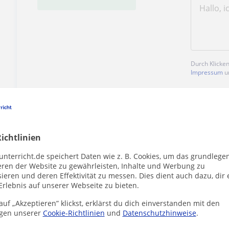
Durch Klicke
Impressum
u
ichtlinien
Enthält dieses Profil einen Fehler?
Melden
unterricht.de speichert Daten wie z. B. Cookies, um das grundlege
eren der Website zu gewährleisten, Inhalte und Werbung zu
ieren und deren Effektivität zu messen. Dies dient auch dazu, dir 
Erlebnis auf unserer Webseite zu bieten.
uf „Akzeptieren” klickst, erklärst du dich einverstanden mit den
gen unserer
Cookie-Richtlinien
und
Datenschutzhinweise
.