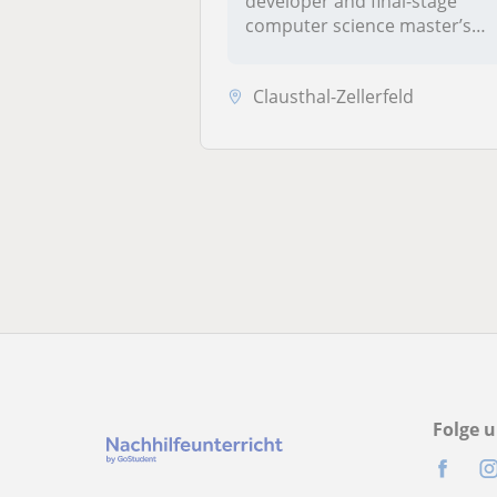
developer and final-stage
computer science master’s
stude...
Clausthal-Zellerfeld
Folge u