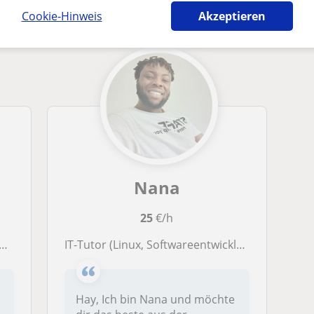
n Oldenburg die dich interessieren könnten
Cookie-Hinweis
Akzeptieren
Nana
25
€/h
IT-Tutor (Linux, Softwareentwicklung, LibreOffice, Betriebssysteme, & allgemeine Computer-Kompetenz)
Hay, Ich bin Nana und möchte