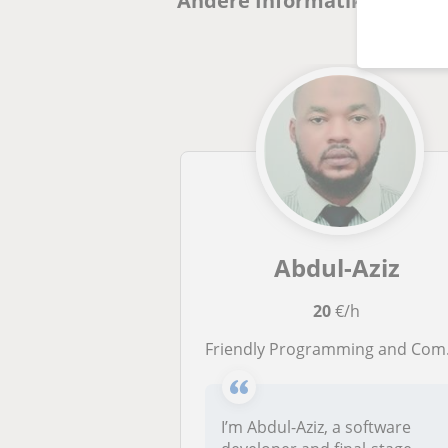
Andere Informatik-lehrer i
Abdul-Aziz
20
€/h
Friendly Programming and Computer Science Tutor for Students and Beginners
I’m Abdul-Aziz, a software