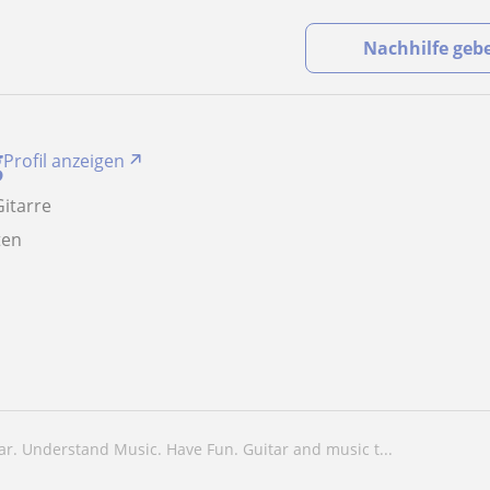
Nachhilfe geb
g
Profil anzeigen
Gitarre
aten
tar. Understand Music. Have Fun. Guitar and music t...