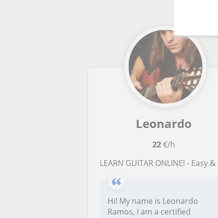
Leonardo
22
€/h
LEARN GUITAR ONLINE! - Easy & Fun - Teacher from Argentina (English/Spanish/Russi
Hi! My name is Leonardo
Ramos, I am a certified