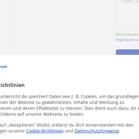
Durch Klicke
Impressum
u
ichtlinien
Enthält dieses Profil einen Fehler?
Melden
unterricht.de speichert Daten wie z. B. Cookies, um das grundlege
eren der Website zu gewährleisten, Inhalte und Werbung zu
ieren und deren Effektivität zu messen. Dies dient auch dazu, dir 
Erlebnis auf unserer Webseite zu bieten.
uf „Akzeptieren” klickst, erklärst du dich einverstanden mit den
gen unserer
Cookie-Richtlinien
und
Datenschutzhinweise
.
r die dich interessieren könnten