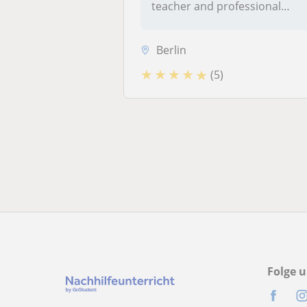
teacher and professional
musician fr...
Berlin
★
★
★
★
★
(5)
Folge u