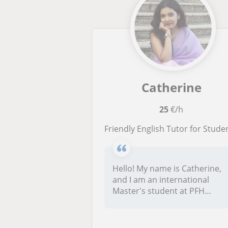
Catherine
25
€/h
Friendly English Tutor for Students of All Ages and Level
Hello! My name is Catherine,
and I am an international
Master's student at PFH
Unive...