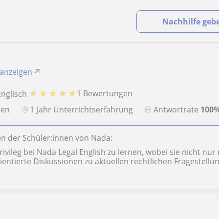
Nachhilfe geb
 anzeigen
★
★
★
★
★
1 Bewertungen
Englisch
aten
1 Jahr Unterrichtserfahrung
Antwortrate
100
n der Schüler:innen von Nada:
Privileg bei Nada Legal English zu lernen, wobei sie nicht n
ientierte Diskussionen zu aktuellen rechtlichen Fragestellun