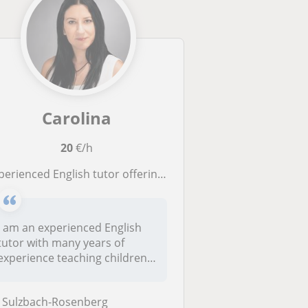
Carolina
20
€/h
erienced English tutor offering personalised lessons and exam preparation
I am an experienced English
tutor with many years of
experience teaching children,
t...
Sulzbach-Rosenberg